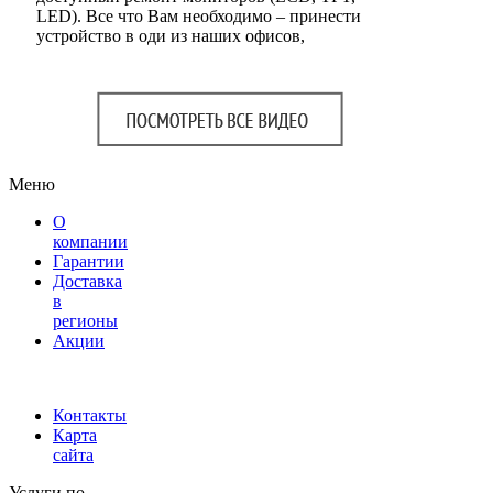
LED). Все что Вам необходимо – принести
устройство в оди из наших офисов,
Меню
О
компании
Гарантии
Доставка
в
регионы
Акции
Контакты
Карта
сайта
Услуги по