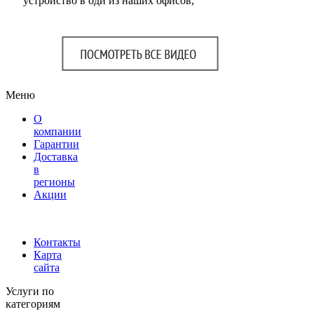
устройство в оди из наших офисов,
Меню
О
компании
Гарантии
Доставка
в
регионы
Акции
Контакты
Карта
сайта
Услуги по
категориям